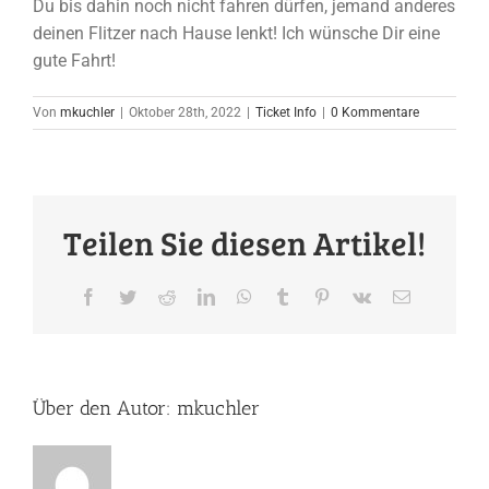
Du bis dahin noch nicht fahren dürfen, jemand anderes
deinen Flitzer nach Hause lenkt! Ich wünsche Dir eine
gute Fahrt!
Von
mkuchler
|
Oktober 28th, 2022
|
Ticket Info
|
0 Kommentare
Teilen Sie diesen Artikel!
Facebook
Twitter
Reddit
LinkedIn
WhatsApp
Tumblr
Pinterest
Vk
E-
Mail
Über den Autor:
mkuchler