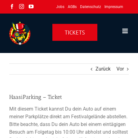
Zum
Facebook
Instagram
YouTube
Jobs
AGBs
Datenschutz
Impressum
Inhalt
springen
TICKETS
Zurück
Vor
HaasiParking – Ticket
Mit diesem Ticket kannst Du dein Auto auf einem
meiner Parkplätze direkt am Festivalgelände abstellen.
Bitte beachte, dass Du dein Auto bei einem eintägigen
Besuch am Folgetag bis 10:00 Uhr abholst und solltest